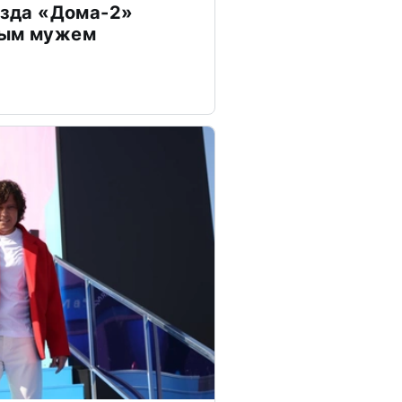
везда «Дома-2»
дым мужем