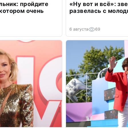
льник: пройдите
«Ну вот и всё»: з
 котором очень
развелась с моло
6 августа
69