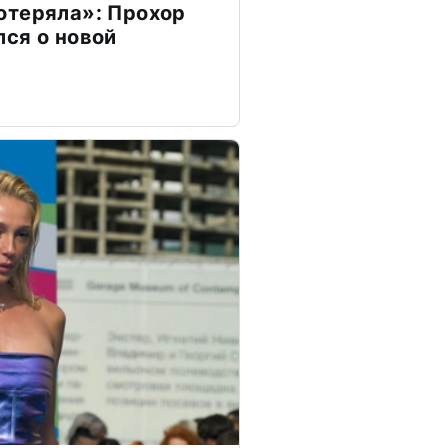
отеряла»: Прохор
ся о новой