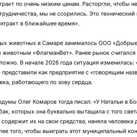
ракт по очень низким ценам. Расторгли, чтобы н
трудничества, мы не ссорились. Это технический 
нтракт в ближайшее время».
ных животных в Самаре занималось ООО «Добры
 животным «ФлагманВет». Ранее рынок считался
ложно. В начале 2026 года ситуация изменилась:
 представили как предприятие с «говорящим назв
ека, работающего по зову сердца.
рдумы Олег Комаров тогда писал: «У Натальи в Б
бак, которых она буквально вытащила с того све
содержит их на свои средства, наняла человека 
олее того, чтобы выиграть этот муниципальный ко