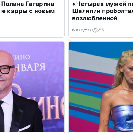
 Полина Гагарина
«Четырех мужей п
ые кадры с новым
Шаляпин проболтал
возлюбленной
6 августа
55