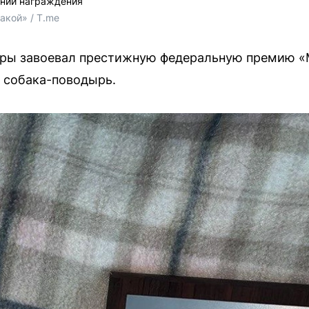
нии награждения
акой» / T.me
ры завоевал престижную федеральную премию «
я собака-поводырь.