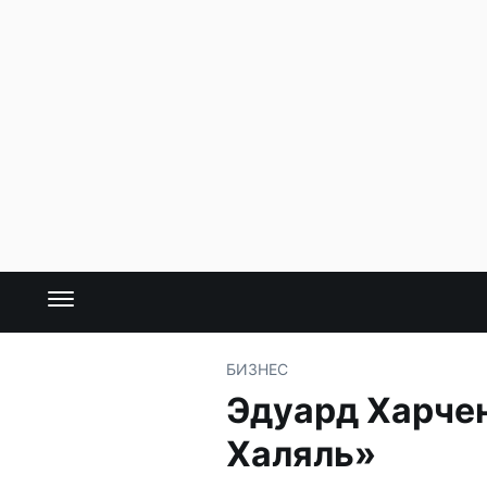
БИЗНЕС
Эдуард Харчен
Халяль»