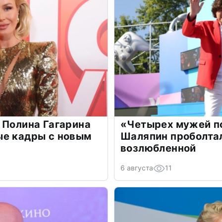
 Полина Гагарина
«Четырех мужей п
ые кадры с новым
Шаляпин проболтал
возлюбленной
6 августа
11