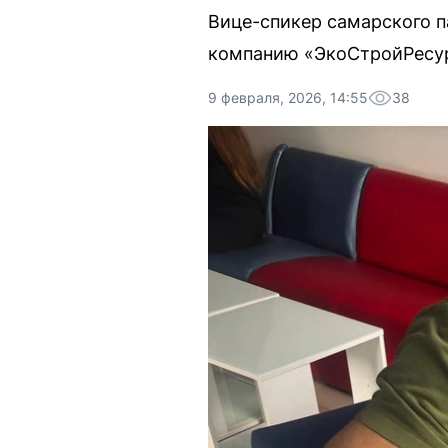
Вице-спикер самарского п
компанию «ЭкоСтройРесур
9 февраля, 2026, 14:55
38