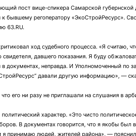
ющий пост вице-спикера Самарской губернской д
я к бывшему регоператору «ЭкоСтройРесурс». Св
ию 63.RU.
ритиковал ход судебного процесса. «Я считаю, чт
 свидетеля, давшего показания. Я буду обжаловат
я в документах, неправда. И Уполномоченный по з
СтройРесурс“ давали другую информацию», — ска
что его ни разу не приглашали на слушания в ар
т политический характер. «Это чисто политическо
боров. В документах говорится, что я якобы был 
м я принимаю людей, жителей района», — пояснил