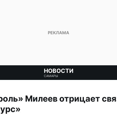
НОВОСТИ
САМАРЫ
оль» Милеев отрицает свя
урс»