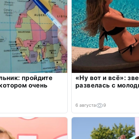
льник: пройдите
«Ну вот и всё»: з
 котором очень
развелась с моло
6 августа
9