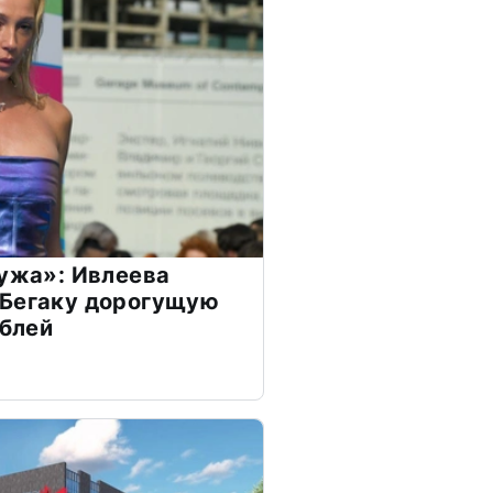
мужа»: Ивлеева
 Бегаку дорогущую
ублей