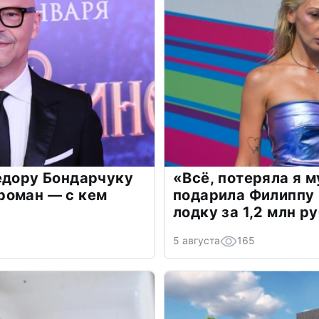
едору Бондарчуку
«Всё, потеряла я 
роман — с кем
подарила Филиппу
лодку за 1,2 млн р
5 августа
165