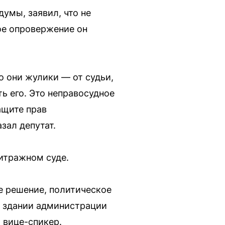
умы, заявил, что не
ое опровержение он
о они жулики — от судьи,
ь его. Это неправосудное
ащите прав
зал депутат.
битражном суде.
е решение, политическое
в здании администрации
 вице-спикер.