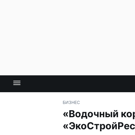
БИЗНЕС
«Водочный кор
«ЭкоСтройРес