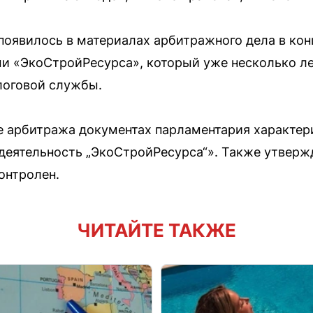
оявилось в материалах арбитражного дела в конц
и «ЭкоСтройРесурса», который уже несколько ле
логовой службы.
е арбитража документах парламентария характер
деятельность „ЭкоСтройРесурса“». Также утверж
онтролен.
ЧИТАЙТЕ ТАКЖЕ