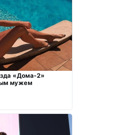
везда «Дома-2»
дым мужем