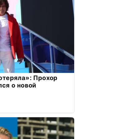
отеряла»: Прохор
ся о новой