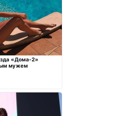
везда «Дома-2»
дым мужем