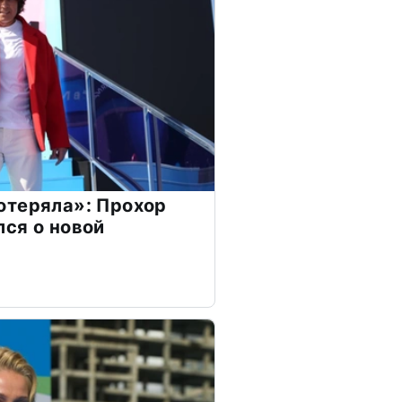
отеряла»: Прохор
ся о новой