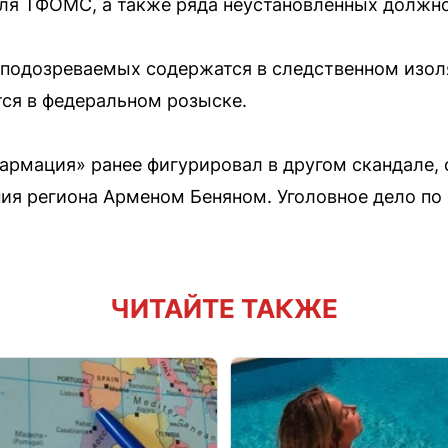
ля ТФОМС, а также ряда неустановленных должн
подозреваемых содержатся в следственном изоля
тся в федеральном розыске.
армация» ранее фигурировал в другом скандале,
я региона Арменом Беняном. Уголовное дело по 
ЧИТАЙТЕ ТАКЖЕ