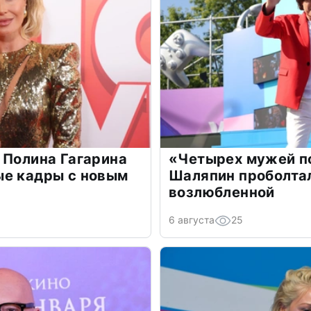
 Полина Гагарина
«Четырех мужей п
ые кадры с новым
Шаляпин проболтал
возлюбленной
6 августа
25