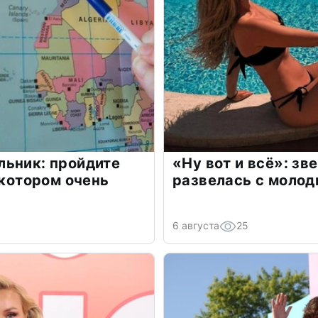
льник: пройдите
«Ну вот и всё»: з
 котором очень
развелась с моло
6 августа
25