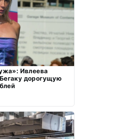
мужа»: Ивлеева
 Бегаку дорогущую
ублей