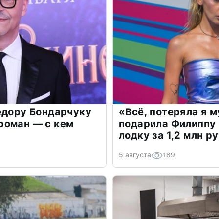
едору Бондарчуку
«Всё, потеряла я 
роман — с кем
подарила Филиппу
лодку за 1,2 млн р
5 августа
189