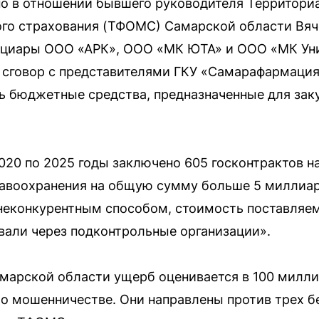
но в отношении бывшего руководителя Территори
ого страхования (ТФОМС) Самарской области Вяч
ициары ООО «АРК», ООО «МК ЮТА» и ООО «МК Ун
в сговор с представителями ГКУ «Самарафармация
ь бюджетные средства, предназначенные для зак
020 по 2025 годы заключено 605 госконтрактов н
равоохранения на общую сумму больше 5 миллиар
неконкурентным способом, стоимость поставляе
али через подконтрольные организации».
марской области ущерб оценивается в 100 милли
е о мошенничестве. Они направлены против трех 