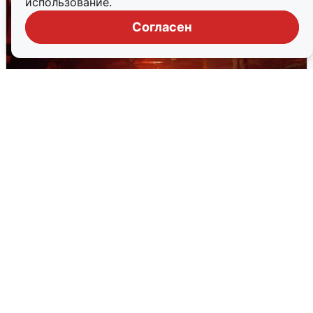
использование.
Согласен
В Омске после грозы вспыхнули
дома: видео последствий
2 августа
0
Очевидцы сообщили о черном дыме в
Новосемейкино
2 августа
0