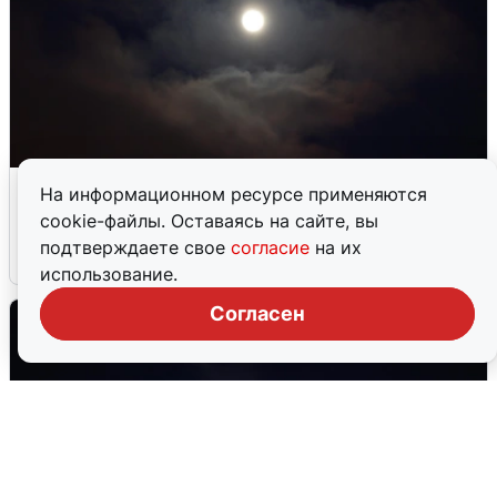
В Воронеже прогремели взрывы
На информационном ресурсе применяются
после сигнала тревоги
cookie-файлы. Оставаясь на сайте, вы
подтверждаете свое
согласие
на их
5 августа
0
использование.
Согласен