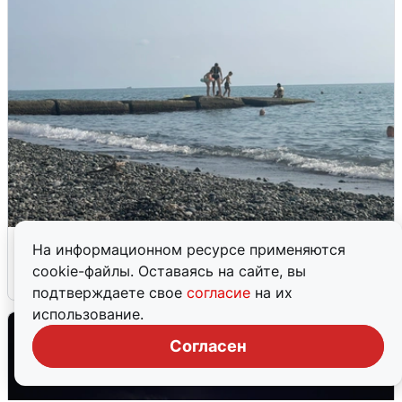
Сирены в Сочи: новая угроза БПЛА
На информационном ресурсе применяются
cookie-файлы. Оставаясь на сайте, вы
6 августа
0
подтверждаете свое
согласие
на их
использование.
Согласен