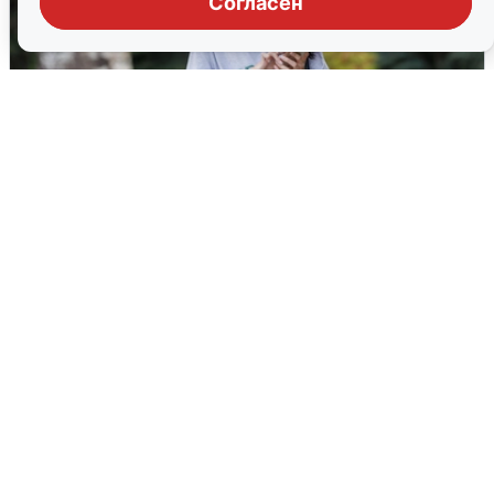
Согласен
Волгоградцы остались без
мобильного интернета
6 августа
0