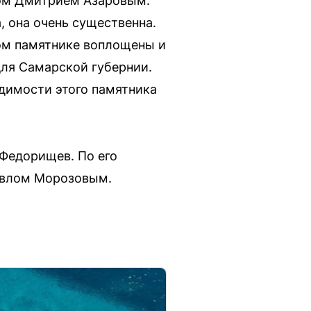
ром Дмитрием Азаровым.
, она очень существенна.
том памятнике воплощены и
для Самарской губернии.
димости этого памятника
 Федорищев. По его
авлом Морозовым.