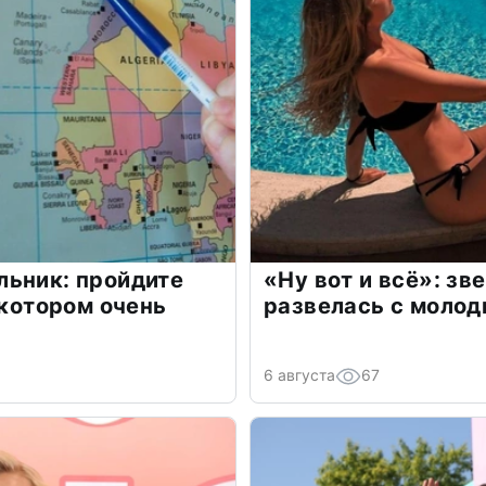
льник: пройдите
«Ну вот и всё»: з
 котором очень
развелась с моло
6 августа
67