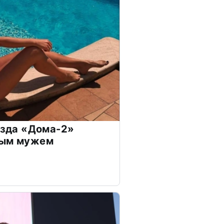
везда «Дома-2»
дым мужем