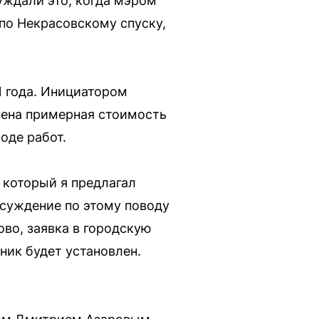
уждали это, когда мэром
по Некрасовскому спуску,
1 года. Инициатором
нена примерная стоимость
оде работ.
, который я предлагал
бсуждение по этому поводу
ово, заявка в городскую
ник будет установлен.