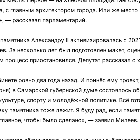
ых места. Первое — на Хлебной площади. Мы обс
, с главным архитектором города. Или же место 
», — рассказал парламентарий.
памятника Александру II активизировалась с 202
в. За несколько лет был подготовлен макет, оце
ем процесс приостановился. Депутат рассказал о х
бинете ровно два года назад. И принёс ему проект
июня) в Самарской губернской думе состоялось о
культуре, спорту и молодёжной политике. Всё гот
ку памятника тоже лежит. Я буду рад, если памят
 главное, чтобы было сделано», — заявил Милеев.