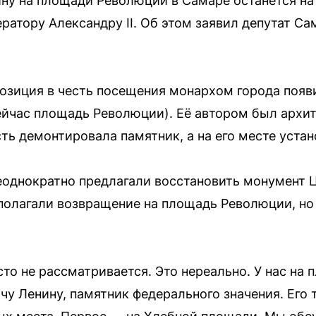
у на площади Революции в Самаре останется на 
ратору Александру II. Об этом заявил депутат С
озиция в честь посещения монархом города появи
ейчас площадь Революции). Её автором был архи
сть демонтировала памятник, а на его месте уста
неоднократно предлагали восстановить монумент
полагали возвращение на площадь Революции, но
о не рассматривается. Это нереально. У нас на
у Ленину, памятник федерального значения. Его т