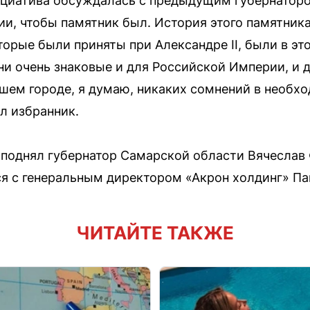
нициатива обсуждалась с предыдущим губернато
ии, чтобы памятник был. История этого памятника
торые были приняты при Александре II, были в э
они очень знаковые и для Российской Империи, и 
шем городе, я думаю, никаких сомнений в необхо
л избранник.
 поднял губернатор Самарской области Вячеслав
ся с генеральным директором «Акрон холдинг» П
ЧИТАЙТЕ ТАКЖЕ