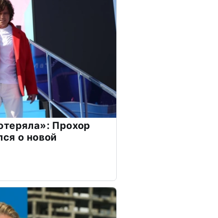
отеряла»: Прохор
ся о новой