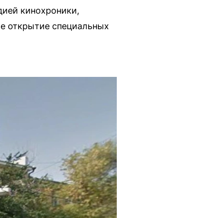
дией кинохроники,
ое открытие специальных