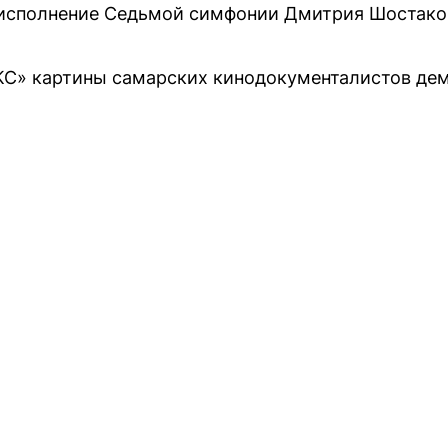
и исполнение Седьмой симфонии Дмитрия Шостако
КС» картины самарских кинодокументалистов де