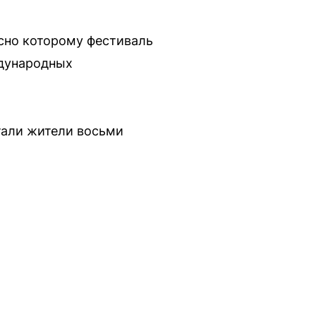
сно которому фестиваль
ждународных
стали жители восьми