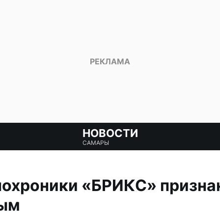
НОВОСТИ
САМАРЫ
нохроники «БРИКС» призна
ым