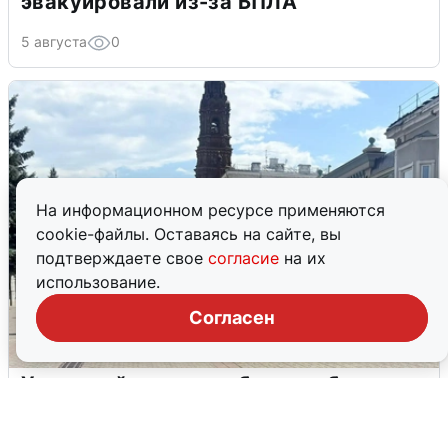
эвакуировали из-за БПЛА
5 августа
0
На информационном ресурсе применяются
cookie-файлы. Оставаясь на сайте, вы
подтверждаете свое
согласие
на их
использование.
Согласен
У соседей пожар и сбои: что было при
режиме БПЛА в Прикамье
5 августа
0