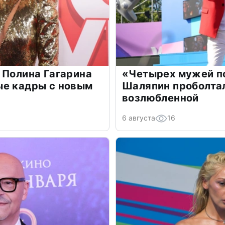
 Полина Гагарина
«Четырех мужей п
ые кадры с новым
Шаляпин проболтал
возлюбленной
6 августа
16