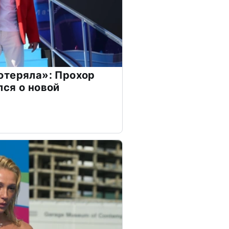
отеряла»: Прохор
ся о новой