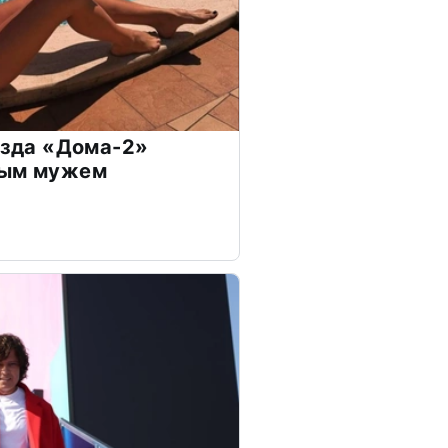
везда «Дома-2»
дым мужем