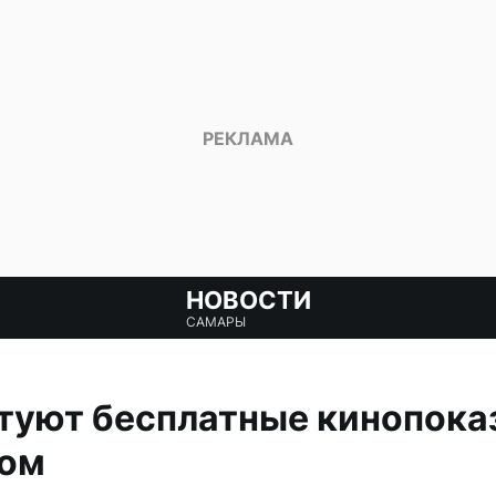
НОВОСТИ
САМАРЫ
туют бесплатные кинопока
бом