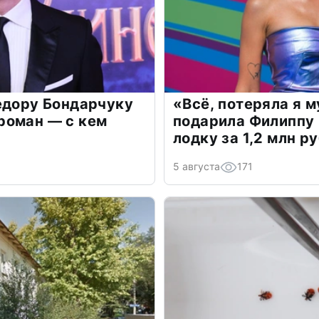
едору Бондарчуку
«Всё, потеряла я 
роман — с кем
подарила Филиппу
лодку за 1,2 млн р
5 августа
171