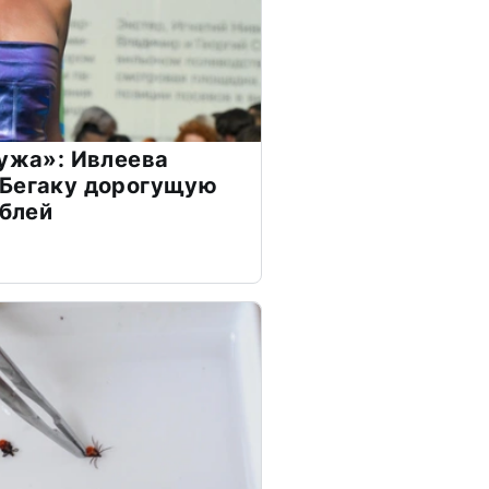
мужа»: Ивлеева
 Бегаку дорогущую
ублей