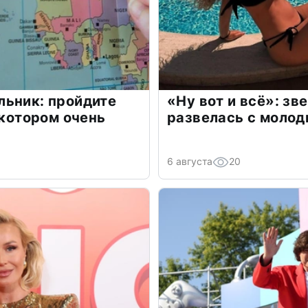
льник: пройдите
«Ну вот и всё»: з
 котором очень
развелась с моло
6 августа
20