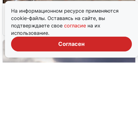
В Туре вода убывает, на других реках
На информационном ресурсе применяются
области прибывает
cookie-файлы. Оставаясь на сайте, вы
подтверждаете свое
согласие
на их
4 августа
0
использование.
Согласен
Над ХМАО впервые сбили