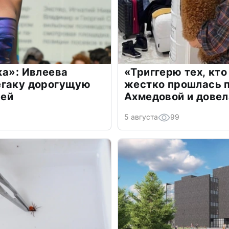
жа»: Ивлеева
«Триггерю тех, кто
егаку дорогущую
жестко прошлась п
лей
Ахмедовой и довел
5 августа
99