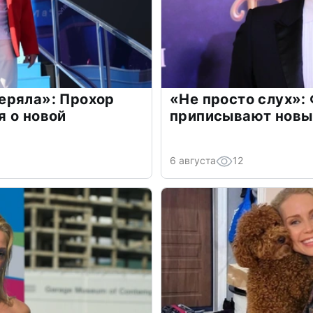
еряла»: Прохор
«Не просто слух»:
 о новой
приписывают новы
6 августа
12