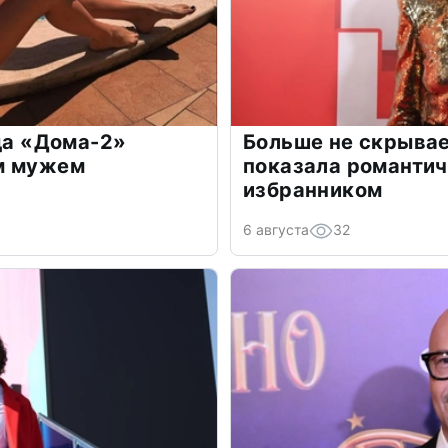
зда «Дома-2»
Больше не скрывае
м мужем
показала романти
избранником
6 августа
32