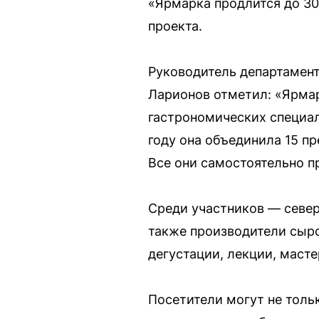
«Ярмарка продлится до 30
проекта.
Руководитель департамен
Ларионов отметил: «Ярма
гастрономических специал
году она объединила 15 пр
Все они самостоятельно п
Среди участников — север
также производители сыро
дегустации, лекции, маст
Посетители могут не толь