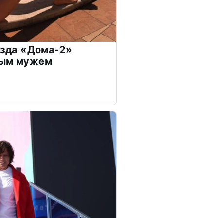
везда «Дома-2»
дым мужем