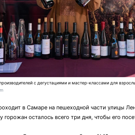
производителей с дегустациями и мастер-классами для взросл
om
роходит в Самаре на пешеходной части улицы Ле
 у горожан осталось всего три дня, чтобы его посе