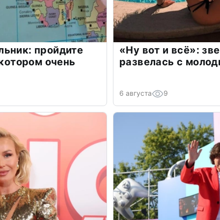
льник: пройдите
«Ну вот и всё»: з
 котором очень
развелась с моло
6 августа
9