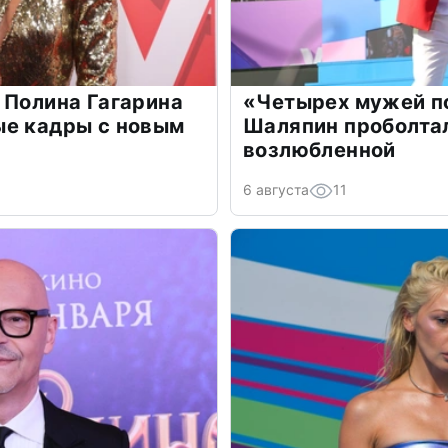
 Полина Гагарина
«Четырех мужей п
ые кадры с новым
Шаляпин проболтал
возлюбленной
6 августа
11