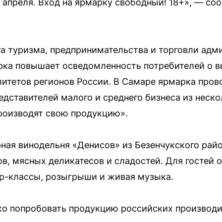
 апреля. Вход на ярмарку свободный! 18+», — с
та туризма, предпринимательства и торговли ад
рка повышает осведомленность потребителей о 
итетов регионов России. В Самаре ярмарка провод
едставителей малого и среднего бизнеса из неск
роизводят свою продукцию».
ная винодельня «Денисов» из Безенчукского райо
в, мясных деликатесов и сладостей. Для гостей
ер-классы, розыгрыши и живая музыка.
ко попробовать продукцию российских производи