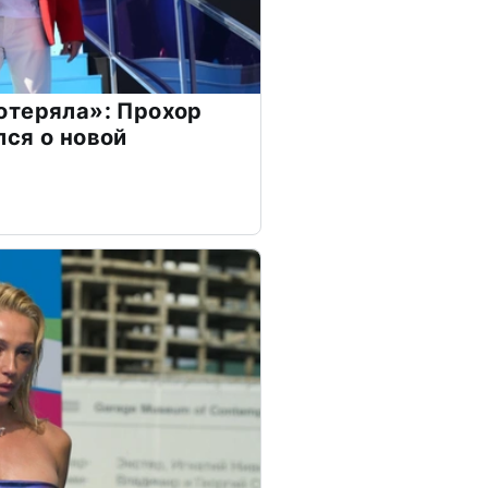
отеряла»: Прохор
ся о новой