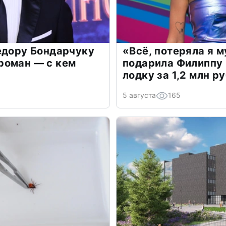
едору Бондарчуку
«Всё, потеряла я 
роман — с кем
подарила Филиппу
лодку за 1,2 млн р
5 августа
165