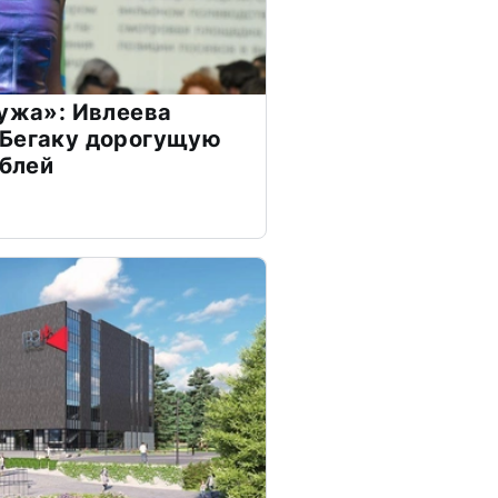
мужа»: Ивлеева
 Бегаку дорогущую
ублей