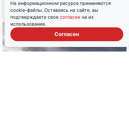
На информационном ресурсе применяются
cookie-файлы. Оставаясь на сайте, вы
4 августа
0
подтверждаете свое
согласие
на их
использование.
Согласен
Над ХМАО впервые сбили
беспилотники
3 августа
0