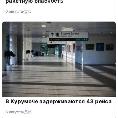
ракетную опасность
6 августа
5
В Курумоче задерживаются 43 рейса
6 августа
5