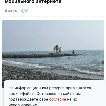
мобильного интернета
6 августа
0
На информационном ресурсе применяются
Сирены в Сочи: новая угроза БПЛА
cookie-файлы. Оставаясь на сайте, вы
подтверждаете свое
согласие
на их
6 августа
0
использование.