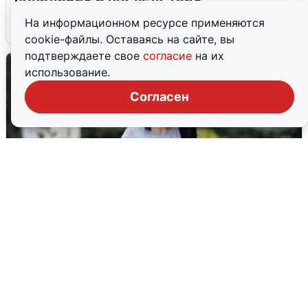
На информационном ресурсе применяются
6 августа
0
cookie-файлы. Оставаясь на сайте, вы
подтверждаете свое
согласие
на их
использование.
Согласен
Волгоградцы остались без
мобильного интернета
6 августа
0