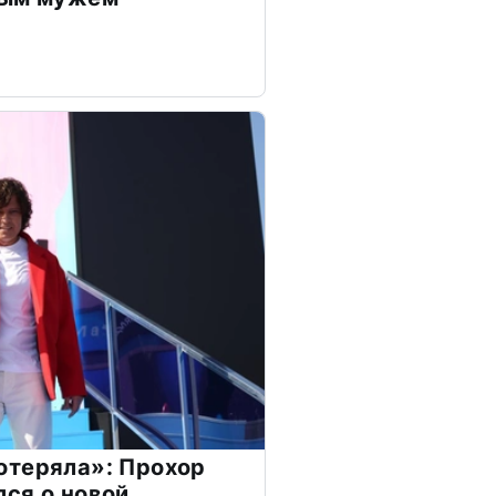
отеряла»: Прохор
ся о новой