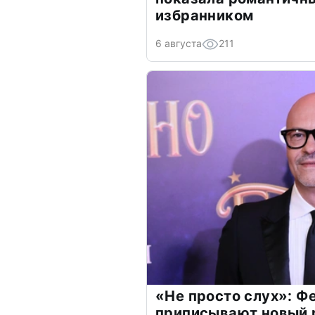
избранником
6 августа
211
«Не просто слух»: Ф
приписывают новый 