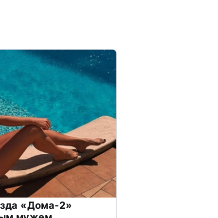
везда «Дома-2»
дым мужем