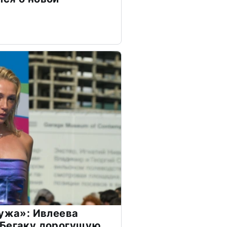
мужа»: Ивлеева
 Бегаку дорогущую