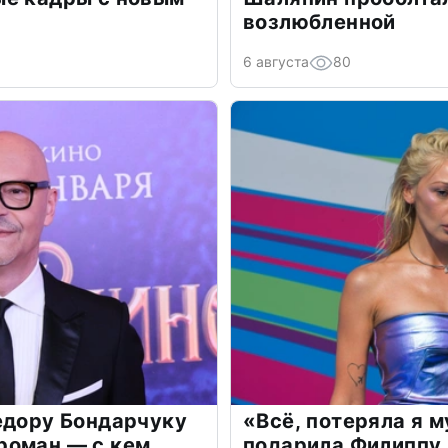
возлюбленной
6 августа
80
едору Бондарчуку
«Всё, потеряла я 
роман — с кем
подарила Филиппу