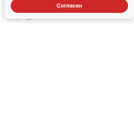
центре Екатеринбурга: что известно
Согласен
2 августа
0
«Продолжайте жить обычной
жизнью»: беспилотная опасность