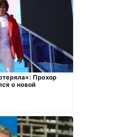
отеряла»: Прохор
ся о новой