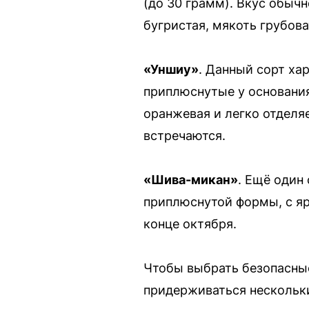
(до 30 грамм). Вкус обыч
бугристая, мякоть грубова
«Уншиу»
. Данный сорт ха
приплюснутые у основания
оранжевая и легко отделяе
встречаются.
«Шива-микан»
. Ещё один
приплюснутой формы, с яр
конце октября.
Чтобы выбрать безопасны
придерживаться нескольки