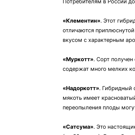
Потребителям в России до
«Клементин»
. Этот гибр
отличаются приплюснутой
вкусом с характерным аро
«Муркотт»
. Сорт получен
содержат много мелких ко
«Надоркотт»
. Гибридный 
мякоть имеет красноватый 
переопыления плоды могут
«Сатсума»
. Это настоящи