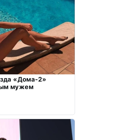
везда «Дома-2»
дым мужем