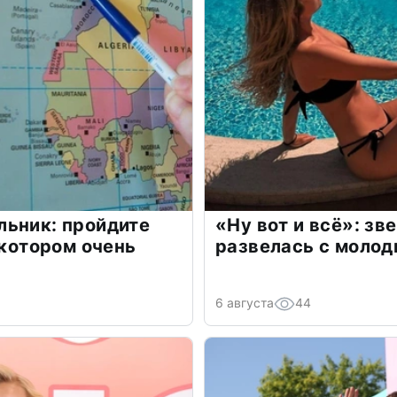
льник: пройдите
«Ну вот и всё»: з
 котором очень
развелась с моло
6 августа
44