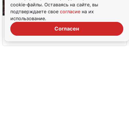
cookie-файлы. Оставаясь на сайте, вы
подтверждаете свое
согласие
на их
использование.
Опубликована карта отключений
воды в Воронеже
Согласен
6 августа
0