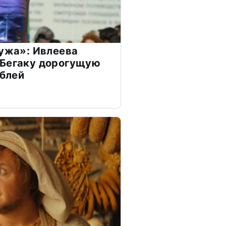
мужа»: Ивлеева
 Бегаку дорогущую
ублей