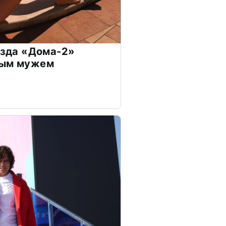
везда «Дома-2»
дым мужем