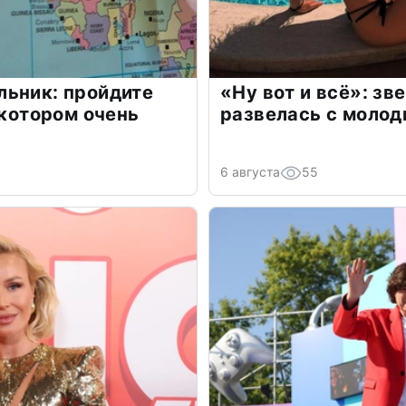
льник: пройдите
«Ну вот и всё»: з
 котором очень
развелась с моло
6 августа
55