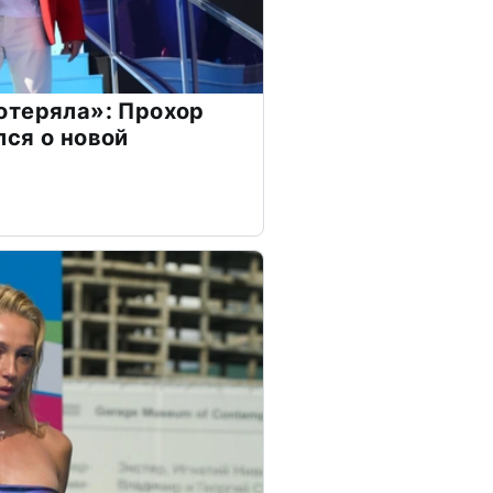
отеряла»: Прохор
ся о новой