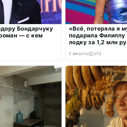
едору Бондарчуку
«Всё, потеряла я 
роман — с кем
подарила Филиппу
лодку за 1,2 млн р
5 августа
213