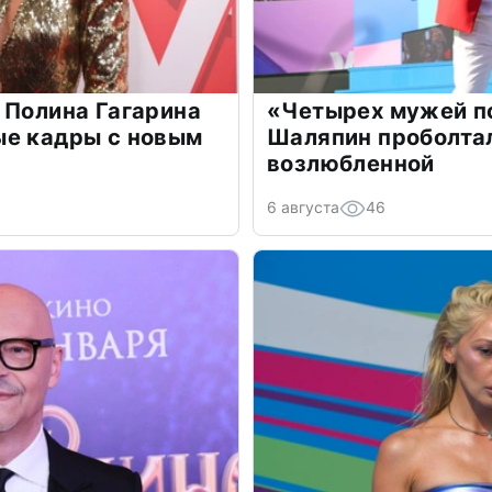
 Полина Гагарина
«Четырех мужей п
ые кадры с новым
Шаляпин проболтал
возлюбленной
6 августа
46