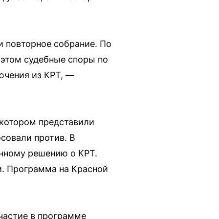
и повторное собрание. По
 этом судебные споры по
ючения из КРТ, —
 котором представили
совали против. В
енному решению о КРТ.
и. Программа на Красной
частие в программе