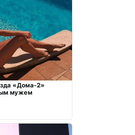
везда «Дома-2»
дым мужем