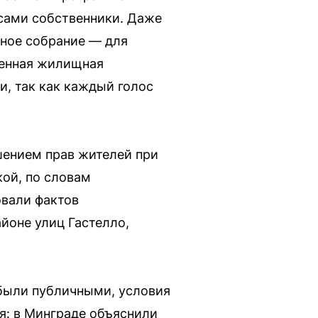
сами собственники. Даже
рное собрание — для
венная жилищная
и, так как каждый голос
ушением прав жителей при
кой, по словам
овали фактов
йоне улиц Гастелло,
 были публичными, условия
я: в Минграде объяснили