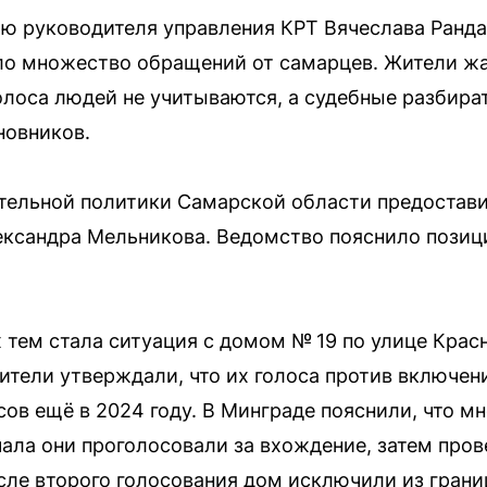
ю руководителя управления КРТ Вячеслава Ранда
ло множество обращений от самарцев. Жители жа
лоса людей не учитываются, а судебные разбира
новников.
тельной политики Самарской области предостави
ександра Мельникова. Ведомство пояснило позиц
 тем стала ситуация с домом № 19 по улице Крас
ели утверждали, что их голоса против включен
сов ещё в 2024 году. В Минграде пояснили, что м
ала они проголосовали за вхождение, затем пров
сле второго голосования дом исключили из границ