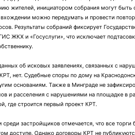
нию жителей, инициатором собрания могут быть 
 вхождении можно передумать и провести повто
лосов. Результаты собраний фиксирует Государст
ГИС ЖКХ и «Госуслуги», что исключает подтасовк
обственнику.
 данных об исковых заявлениях, связанных с нар
КРТ, нет. Судебные споры по дому на Краснодонс
ругим основаниям. Также в Минграде не зафиксир
ов и расселения с нарушениями на площадке в ра
й, где строится первый проект КРТ.
 среди застройщиков отмечается, что все торги
том доступе. Однако договоры КРТ не публикуютс