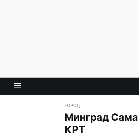
ГОРОД
Минград Самар
КРТ