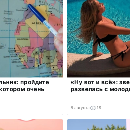
льник: пройдите
«Ну вот и всё»: з
 котором очень
развелась с моло
6 августа
18