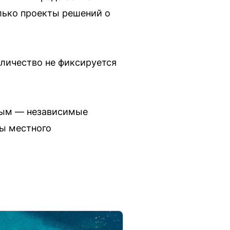
лько проекты решений о
оличество не фиксируется
йным — независимые
ны местного