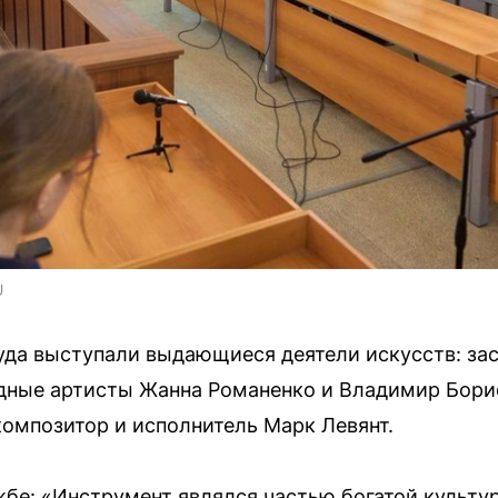
U
суда выступали выдающиеся деятели искусств: з
одные артисты Жанна Романенко и Владимир Бори
композитор и исполнитель Марк Левянт.
жбе: «Инструмент являлся частью богатой культу