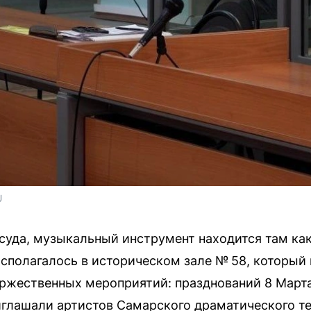
U
уда, музыкальный инструмент находится там как
сполагалось в историческом зале № 58, который 
торжественных мероприятий: празднований 8 Март
риглашали артистов Самарского драматического т