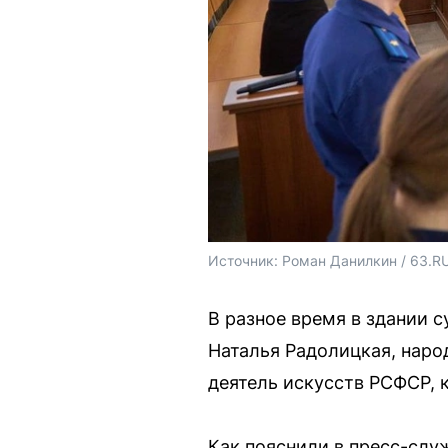
Источник: 
Роман Данилкин / 63.R
В разное время в здании 
Наталья Радолицкая, нар
деятель искусств РСФСР, 
Как пояснили в пресс-слу