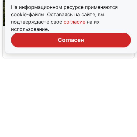
На информационном ресурсе применяются
cookie-файлы. Оставаясь на сайте, вы
подтверждаете свое
согласие
на их
использование.
Москвичи услышали грохот, похожий
на взрыв
Согласен
7 августа
0