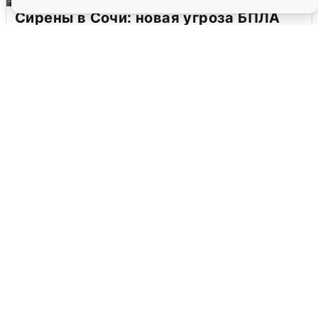
Сирены в Сочи: новая угроза БПЛА
6 августа
0
В Воронеже прогремели взрывы
после сигнала тревоги