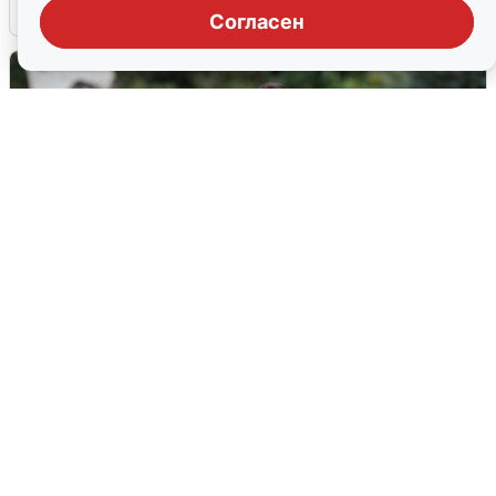
6 августа
0
Согласен
Волгоградцы остались без
мобильного интернета
6 августа
0