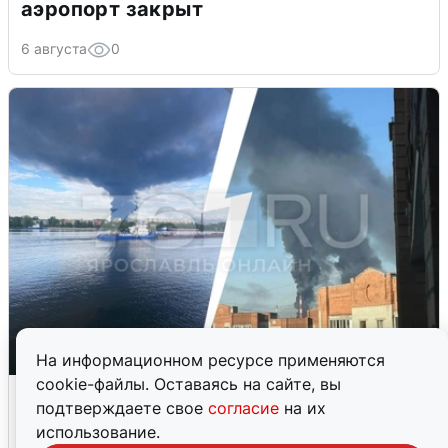
аэропорт закрыт
6 августа
0
На информационном ресурсе применяются
cookie-файлы. Оставаясь на сайте, вы
Ночная атака БПЛА на Ярославль:
подтверждаете свое
согласие
на их
попадания и последствия
использование.