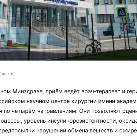
бласти 
ном Минздраве, приём ведёт врач-терапевт и гер
сийском научном центре хирургии имени академи
я по четырём направлениям. Они позволяют оцен
цессы, уровень инсулинорезистентности, оксида
 предпосылки нарушений обмена веществ и ожире