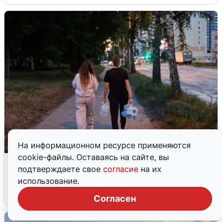
На информационном ресурсе применяются
cookie-файлы. Оставаясь на сайте, вы
Опубликована карта отключений
подтверждаете свое
согласие
на их
воды в Воронеже
использование.
6 августа
0
Согласен