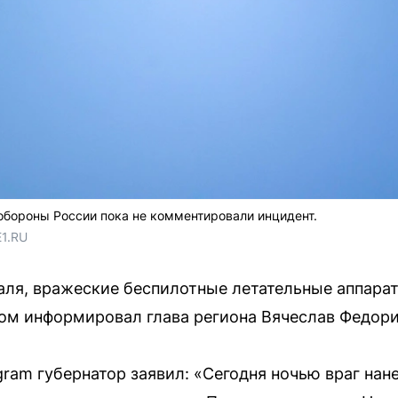
бороны России пока не комментировали инцидент.
E1.RU
раля, вражеские беспилотные летательные аппара
том информировал глава региона Вячеслав Федор
ram губернатор заявил: «Сегодня ночью враг нан