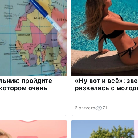
льник: пройдите
«Ну вот и всё»: з
 котором очень
развелась с моло
6 августа
71