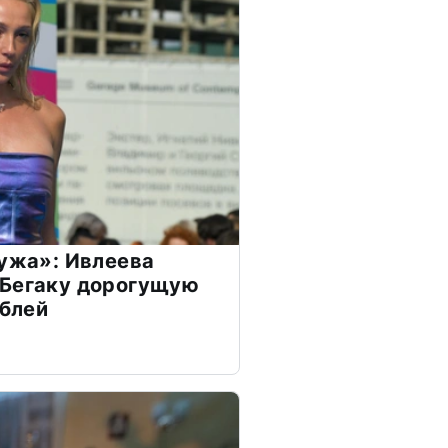
мужа»: Ивлеева
 Бегаку дорогущую
ублей