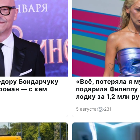
едору Бондарчуку
«Всё, потеряла я 
роман — с кем
подарила Филиппу
лодку за 1,2 млн р
5 августа
231