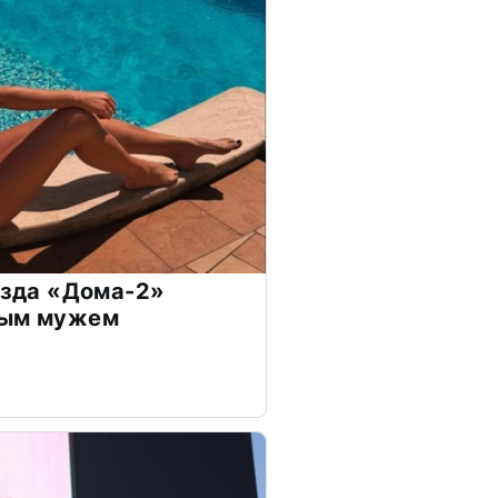
везда «Дома-2»
дым мужем