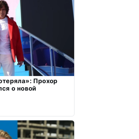
отеряла»: Прохор
ся о новой