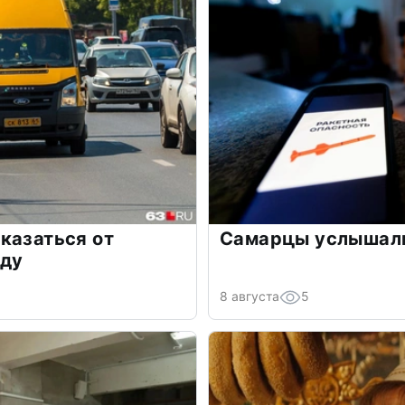
казаться от
Самарцы услышали
оду
8 августа
5