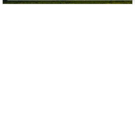
Ночная атака БПЛА на Самарскую
область: хронология
8 августа
0
Ночью в Самарской области завыли