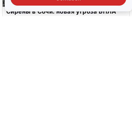
Сирены в Сочи: новая угроза БПЛА
6 августа
0
В Воронеже прогремели взрывы
после сигнала тревоги