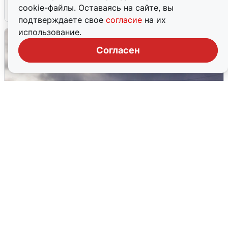
cookie-файлы. Оставаясь на сайте, вы
4 августа
0
подтверждаете свое
согласие
на их
использование.
Согласен
Над ХМАО впервые сбили
беспилотники
3 августа
0