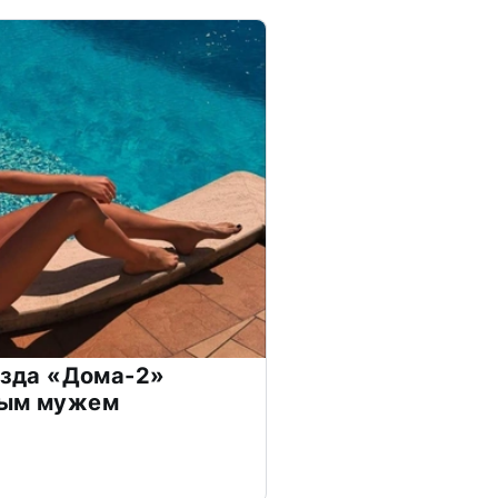
везда «Дома-2»
дым мужем