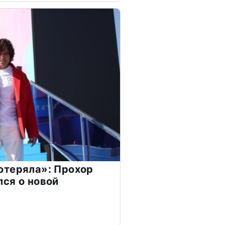
отеряла»: Прохор
ся о новой