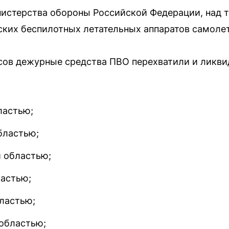
истерства обороны Российской Федерации, над т
ских беспилотных летательных аппаратов самолет
асов дежурные средства ПВО перехватили и ликв
ластью;
бластью;
й областью;
ластью;
ластью;
областью;