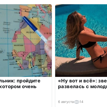
льник: пройдите
«Ну вот и всё»: з
 котором очень
развелась с моло
6 августа
14