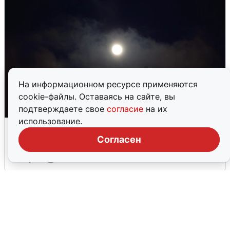
На информационном ресурсе применяются
cookie-файлы. Оставаясь на сайте, вы
подтверждаете свое
согласие
на их
использование.
Взрывы в Воронеже после сигнала
тревоги
Согласен
5 августа
0