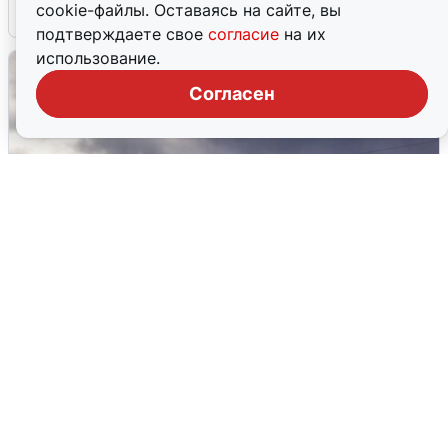
cookie-файлы. Оставаясь на сайте, вы
4 августа
0
подтверждаете свое
согласие
на их
использование.
Согласен
Над ХМАО впервые сбили
беспилотники
3 августа
0