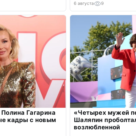
6 августа
9
 Полина Гагарина
«Четырех мужей п
ые кадры с новым
Шаляпин проболтал
возлюбленной