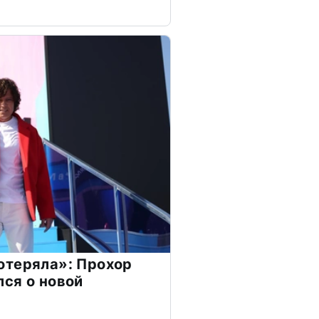
отеряла»: Прохор
ся о новой