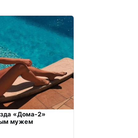
везда «Дома-2»
дым мужем