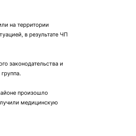
или на территории
туацией, в результате ЧП
го законодательства и
 группа.
 районе произошло
получили медицинскую