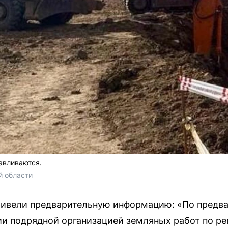
авливаются.
й области
ривели предварительную информацию: «По предв
ии подрядной организацией земляных работ по р