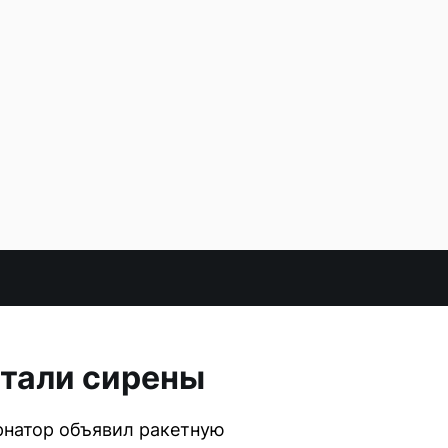
отали сирены
ернатор объявил ракетную