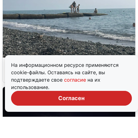
Сирены в Сочи: новая угроза БПЛА
На информационном ресурсе применяются
cookie-файлы. Оставаясь на сайте, вы
6 августа
0
подтверждаете свое
согласие
на их
использование.
Согласен