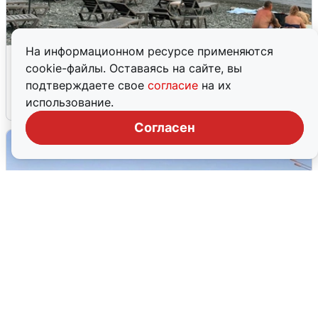
На информационном ресурсе применяются
Жители и туристы Сочи рассказали
cookie-файлы. Оставаясь на сайте, вы
об атаке БПЛА 5 августа
подтверждаете свое
согласие
на их
использование.
5 августа
0
Согласен