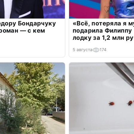
едору Бондарчуку
«Всё, потеряла я 
роман — с кем
подарила Филиппу
лодку за 1,2 млн р
5 августа
174