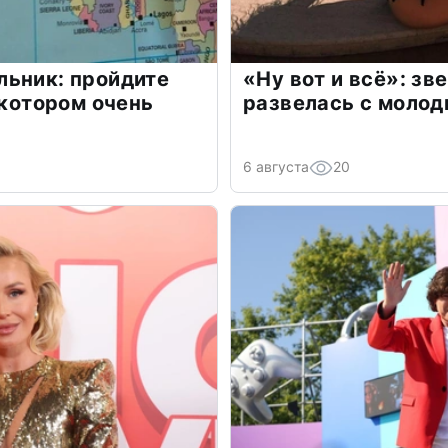
льник: пройдите
«Ну вот и всё»: з
 котором очень
развелась с моло
6 августа
20