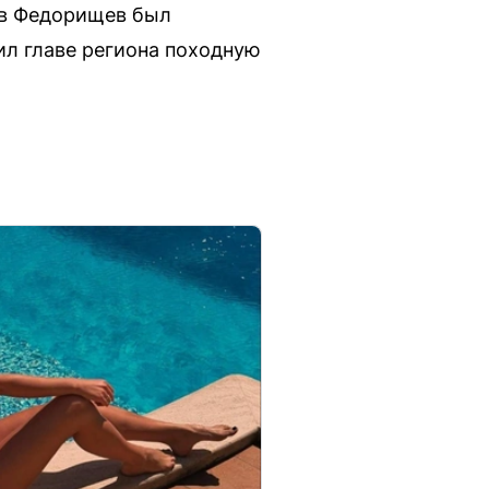
ав Федорищев был
ил главе региона походную