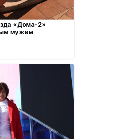
везда «Дома-2»
дым мужем