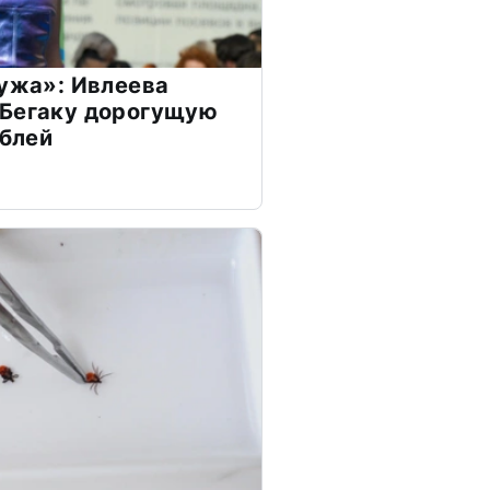
мужа»: Ивлеева
 Бегаку дорогущую
ублей