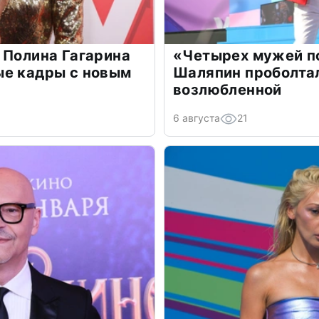
 Полина Гагарина
«Четырех мужей п
ые кадры с новым
Шаляпин проболтал
возлюбленной
6 августа
21