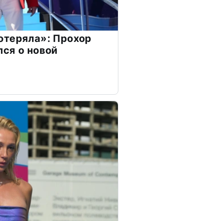
отеряла»: Прохор
ся о новой