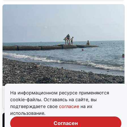
Сирены в Сочи: новая угроза БПЛА
На информационном ресурсе применяются
cookie-файлы. Оставаясь на сайте, вы
6 августа
0
подтверждаете свое
согласие
на их
использование.
Согласен