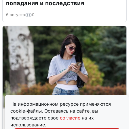
попадания и последствия
6 августа
0
На информационном ресурсе применяются
cookie-файлы. Оставаясь на сайте, вы
Волгоградцы остались без
подтверждаете свое
согласие
на их
мобильного интернета
использование.