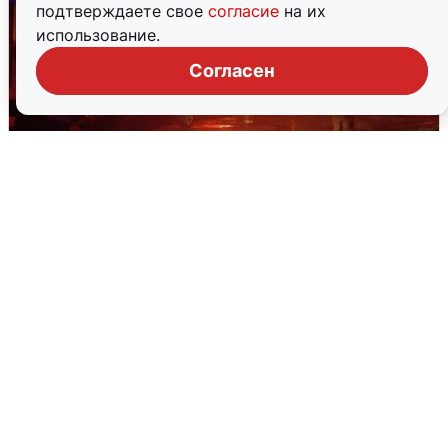
подтверждаете свое
согласие
на их
использование.
Согласен
В Омске после грозы вспыхнули
дома: видео последствий
2 августа
0
Очевидцы сообщили о черном дыме в
Новосемейкино
2 августа
0