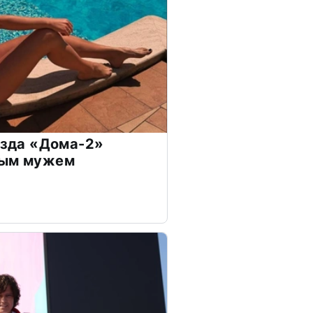
везда «Дома-2»
дым мужем