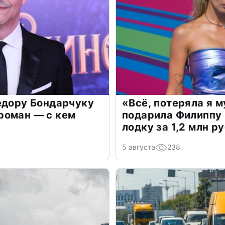
едору Бондарчуку
«Всё, потеряла я 
роман — с кем
подарила Филиппу
лодку за 1,2 млн р
5 августа
238