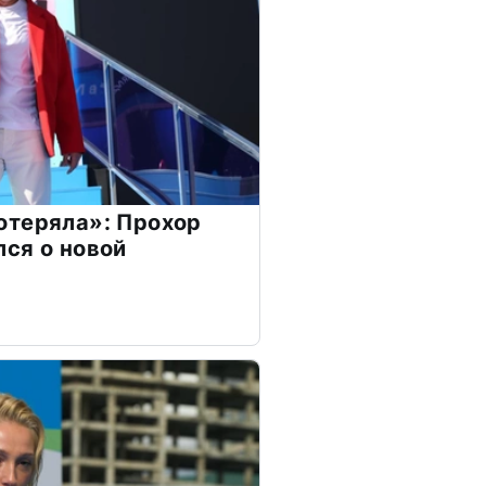
отеряла»: Прохор
ся о новой