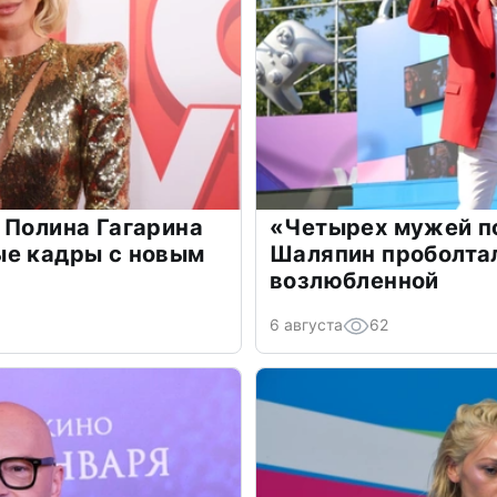
 Полина Гагарина
«Четырех мужей п
ые кадры с новым
Шаляпин проболтал
возлюбленной
6 августа
62