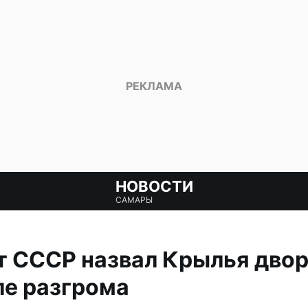
НОВОСТИ
САМАРЫ
т СССР назвал Крылья дво
ле разгрома