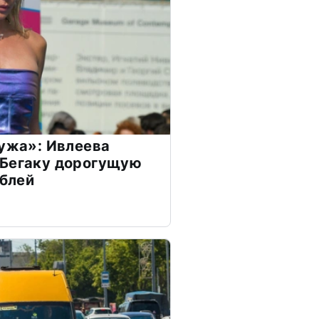
мужа»: Ивлеева
 Бегаку дорогущую
ублей