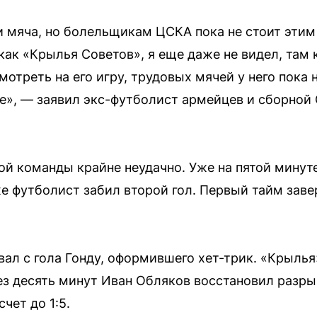
ри мяча, но болельщикам ЦСКА пока не стоит эти
 как «Крылья Советов», я еще даже не видел, там
мотреть на его игру, трудовых мячей у него пока н
ое», — заявил экс-футболист армейцев и сборно
ой команды крайне неудачно. Уже на пятой минут
 же футболист забил второй гол. Первый тайм заве
вал с гола Гонду, оформившего хет-трик. «Крыль
ез десять минут Иван Обляков восстановил разрыв
чет до 1:5.