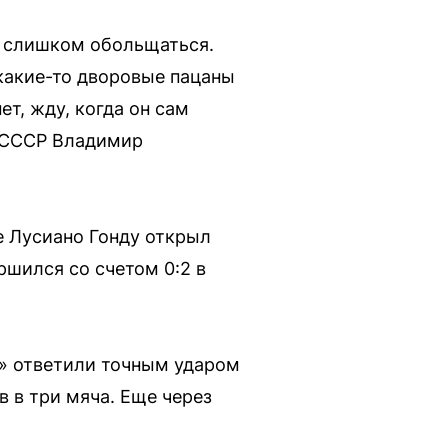
м слишком обольщаться.
 какие-то дворовые пацаны
ет, жду, когда он сам
й СССР Владимир
е Лусиано Гонду открыл
ршился со счетом 0:2 в
я» ответили точным ударом
 в три мяча. Еще через