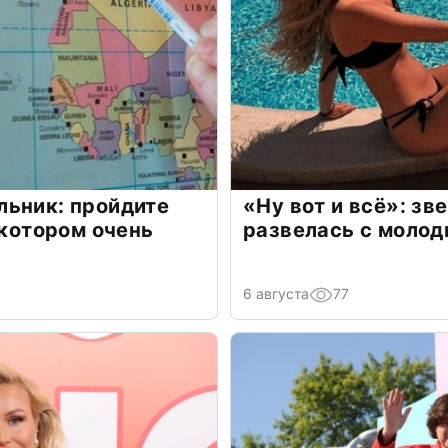
льник: пройдите
«Ну вот и всё»: з
 котором очень
развелась с моло
6 августа
77