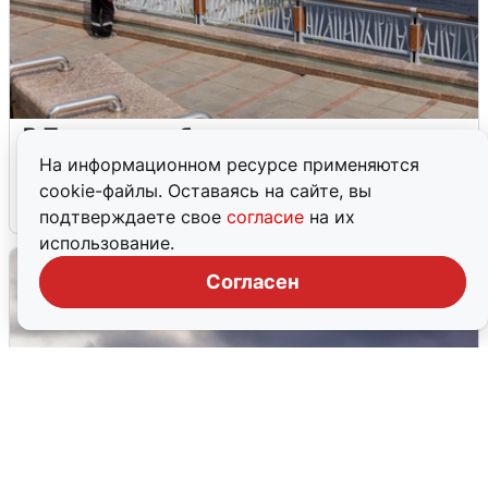
В Туре вода убывает, на других реках
области прибывает
На информационном ресурсе применяются
cookie-файлы. Оставаясь на сайте, вы
4 августа
0
подтверждаете свое
согласие
на их
использование.
Согласен