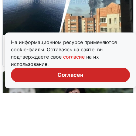
Ночная атака БПЛА на Ярославль:
На информационном ресурсе применяются
попадания и последствия
cookie-файлы. Оставаясь на сайте, вы
подтверждаете свое
согласие
на их
6 августа
0
использование.
Согласен