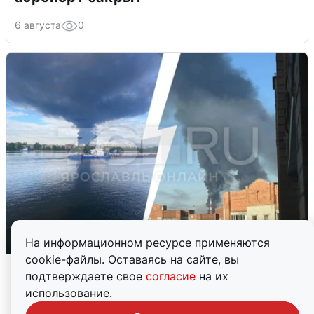
6 августа
0
На информационном ресурсе применяются
cookie-файлы. Оставаясь на сайте, вы
Ночная атака БПЛА на Ярославль:
подтверждаете свое
согласие
на их
попадания и последствия
использование.
6 августа
0